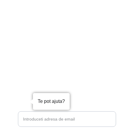
CLEDD SRL
CUI : RO3698235
J13/5927/1992
Contact 
0749 998 830
Locul 1 in Top Afaceri Romania, UAT 
municipiul MANGALIA, domeniul 85: 
Invatamant
Te pot ajuta?
Abonați-vă