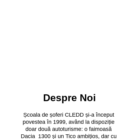
Simulator Auto
Pentru o pregătire completă și adaptată 
nevoilor cursanților.
Despre Noi
Școala de șoferi CLEDD și-a început 
povestea în 1999, având la dispoziție 
doar două autoturisme: o faimoasă 
Dacia  1300 și un Tico ambițios, dar cu 