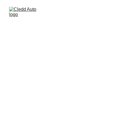
Școala de șoferi 
Cledd Mangalia
Experiență de 25 de ani în instruire auto.
Contact